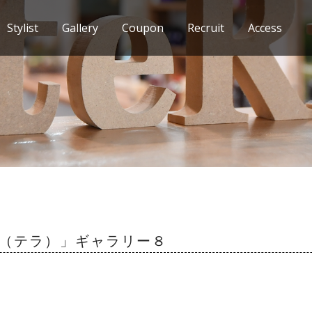
Stylist
Gallery
Coupon
Recruit
Access
ra（テラ）」ギャラリー８